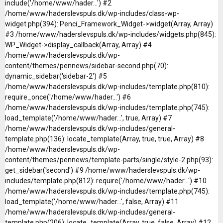
include('/home/www/hader...') #2
/home/www/haderslevspuls.dk/wp-includes/class-wp-
widget.php(394): Penci_Framework_Widget->widget(Array, Array)
#3 /home/www/haderslevspuls.dk/wp-includes/widgets.php(845):
WP_Widget->display_callback(Array, Array) #4
/home/www/haderslevspuls.dk/wp-
content/themes/pennews/sidebar-second.php(70):
dynamic_sidebar('sidebar-2') #5
/home/www/haderslevspuls.dk/wp-includes/template.php(810):
require_once('/home/www/hader...') #6
/home/www/haderslevspuls.dk/wp-includes/template.php(745):
load_template('/home/www/hader...', true, Array) #7
/home/www/haderslevspuls.dk/wp-includes/general-
template.php(136): locate_template(Array, true, true, Array) #8
/home/www/haderslevspuls.dk/wp-
content/themes/pennews/template-parts/single/style-2.php(93):
get_sidebar('second') #9 /home/www/haderslevspuls.dk/wp-
includes/template.php(812): require('/home/www/hader...') #10
/home/www/haderslevspuls.dk/wp-includes/template.php(745):
load_template('/home/www/hader...', false, Array) #11
/home/www/haderslevspuls.dk/wp-includes/general-
template.php(206): locate_template(Array, true, false, Array) #12