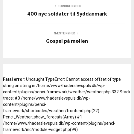
FORRIGE NYHED
400 nye soldater til Syddanmark
NÆSTE NYHED
Gospel på møllen
Fatal error
: Uncaught TypeError: Cannot access offset of type
string on string in /home/www/haderslevspuls.dk/wp-
content/plugins/penci-framework/weather/weather.php:332 Stack
trace: #0 /home/www/haderslevspuls.dk/wp-
content/plugins/penci-
framework/shortcodes/weather/frontend.php(22):
Penci_Weather::show_forecats(Array) #1
/home/www/haderslevspuls.dk/wp-content/plugins/penci-
framework/inc/module-widget.php(99):