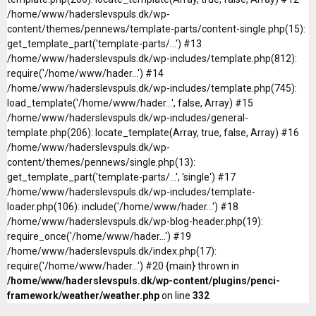
/home/www/haderslevspuls.dk/wp-
content/themes/pennews/template-parts/content-single.php(15):
get_template_part('template-parts/...') #13
/home/www/haderslevspuls.dk/wp-includes/template.php(812):
require('/home/www/hader...') #14
/home/www/haderslevspuls.dk/wp-includes/template.php(745):
load_template('/home/www/hader...', false, Array) #15
/home/www/haderslevspuls.dk/wp-includes/general-
template.php(206): locate_template(Array, true, false, Array) #16
/home/www/haderslevspuls.dk/wp-
content/themes/pennews/single.php(13):
get_template_part('template-parts/...', 'single') #17
/home/www/haderslevspuls.dk/wp-includes/template-
loader.php(106): include('/home/www/hader...') #18
/home/www/haderslevspuls.dk/wp-blog-header.php(19):
require_once('/home/www/hader...') #19
/home/www/haderslevspuls.dk/index.php(17):
require('/home/www/hader...') #20 {main} thrown in
/home/www/haderslevspuls.dk/wp-content/plugins/penci-
framework/weather/weather.php
on line
332