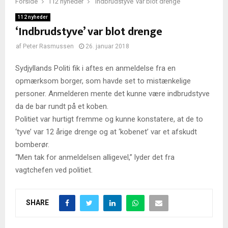
Forside
112 nyheder
‘Indbrudstyve’ var blot drenge
112 nyheder
‘Indbrudstyve’ var blot drenge
af
Peter Rasmussen
26. januar 2018
Sydjyllands Politi fik i aftes en anmeldelse fra en
opmærksom borger, som havde set to mistænkelige
personer. Anmelderen mente det kunne være indbrudstyve
da de bar rundt på et koben.
Politiet var hurtigt fremme og kunne konstatere, at de to
‘tyve’ var 12 årige drenge og at ‘kobenet’ var et afskudt
bomberør.
“Men tak for anmeldelsen alligevel,” lyder det fra
vagtchefen ved politiet.
SHARE