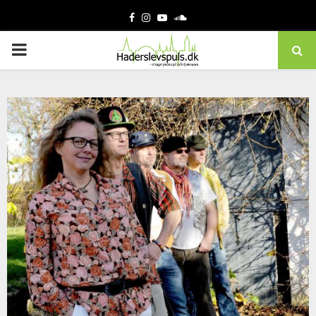
Facebook
Instagram
Youtube
Soundcloud
PRIMARY
MENU