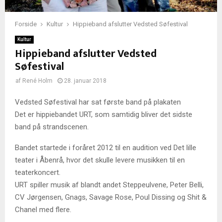
Forside
Kultur
Hippieband afslutter Vedsted Søfestival
Kultur
Hippieband afslutter Vedsted
Søfestival
af
René Holm
28. januar 2018
Vedsted Søfestival har sat første band på plakaten
Det er hippiebandet URT, som samtidig bliver det sidste
band på strandscenen.
Bandet startede i foråret 2012 til en audition ved Det lille
teater i Åbenrå, hvor det skulle levere musikken til en
teaterkoncert.
URT spiller musik af blandt andet Steppeulvene, Peter Belli,
CV Jørgensen, Gnags, Savage Rose, Poul Dissing og Shit &
Chanel med flere.