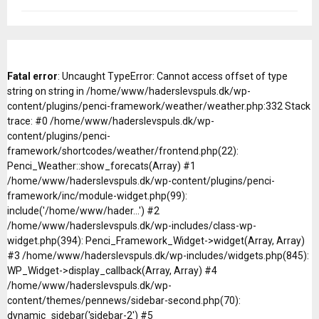
Fatal error
: Uncaught TypeError: Cannot access offset of type
string on string in /home/www/haderslevspuls.dk/wp-
content/plugins/penci-framework/weather/weather.php:332 Stack
trace: #0 /home/www/haderslevspuls.dk/wp-
content/plugins/penci-
framework/shortcodes/weather/frontend.php(22):
Penci_Weather::show_forecats(Array) #1
/home/www/haderslevspuls.dk/wp-content/plugins/penci-
framework/inc/module-widget.php(99):
include('/home/www/hader...') #2
/home/www/haderslevspuls.dk/wp-includes/class-wp-
widget.php(394): Penci_Framework_Widget->widget(Array, Array)
#3 /home/www/haderslevspuls.dk/wp-includes/widgets.php(845):
WP_Widget->display_callback(Array, Array) #4
/home/www/haderslevspuls.dk/wp-
content/themes/pennews/sidebar-second.php(70):
dynamic_sidebar('sidebar-2') #5