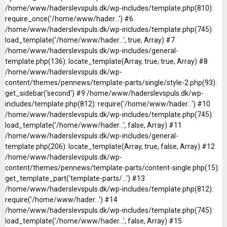
/home/www/haderslevspuls.dk/wp-includes/template.php(810):
require_once('/home/www/hader...') #6
/home/www/haderslevspuls.dk/wp-includes/template.php(745):
load_template('/home/www/hader...', true, Array) #7
/home/www/haderslevspuls.dk/wp-includes/general-
template.php(136): locate_template(Array, true, true, Array) #8
/home/www/haderslevspuls.dk/wp-
content/themes/pennews/template-parts/single/style-2.php(93):
get_sidebar('second') #9 /home/www/haderslevspuls.dk/wp-
includes/template.php(812): require('/home/www/hader...') #10
/home/www/haderslevspuls.dk/wp-includes/template.php(745):
load_template('/home/www/hader...', false, Array) #11
/home/www/haderslevspuls.dk/wp-includes/general-
template.php(206): locate_template(Array, true, false, Array) #12
/home/www/haderslevspuls.dk/wp-
content/themes/pennews/template-parts/content-single.php(15):
get_template_part('template-parts/...') #13
/home/www/haderslevspuls.dk/wp-includes/template.php(812):
require('/home/www/hader...') #14
/home/www/haderslevspuls.dk/wp-includes/template.php(745):
load_template('/home/www/hader...', false, Array) #15