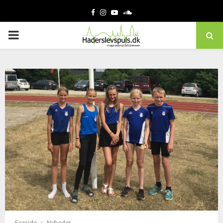
Facebook
Instagram
Youtube
Soundcloud
PRIMARY
MENU
Forside
Nyheder