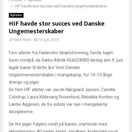
HIF havde stor succes ved Danske Ungemesterskaber
Nyheder
HIF havde stor succes ved Danske
Ungemesterskaber
af
René Holm
13. juni 2018
Fem atleter fra Haderslev Idrætsforening, havde taget
turen nordpå, da Sæby Atletik Klub(SIK80) lørdag den 9. juni
lagde baner til dette års Vest Danske
Ungdomsmesterskaber i mangekamp, for 10-13 årige
drenge og piger.
De fem HIF atleter var Jacob Nørgaard Jepsen, Camilla
Colstrup, Laura Kildevang Rosenlund, Rebekka Kordon og
Lærke Aggesen, de tre sidste var nye i mangekamp
disciplinerne.
De fire piger fulgtes rundt på banen, startende med
længdespring, 80 meter sprint, spydkast, kuglestød og et