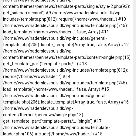
content/themes/pennews/template-parts/single/style-2.php(93):
get_sidebar('second') #9 /home/www/haderslevspuls.dk/wp-
includes/template.php(812): require('/home/www/hader...') #10
/home/www/haderslevspuls.dk/wp-includes/template.php(745):
load_template('/home/www/hader...', false, Array) #11
/home/www/haderslevspuls.dk/wp-includes/general-
template.php(206): locate_template(Array, true, false, Array) #12
/home/www/haderslevspuls.dk/wp-
content/themes/pennews/template-parts/content-single.php(15):
get_template_part('template-parts/...') #13
/home/www/haderslevspuls.dk/wp-includes/template.php(812):
require('/home/www/hader...') #14
/home/www/haderslevspuls.dk/wp-includes/template.php(745):
load_template('/home/www/hader...', false, Array) #15
/home/www/haderslevspuls.dk/wp-includes/general-
template.php(206): locate_template(Array, true, false, Array) #16
/home/www/haderslevspuls.dk/wp-
content/themes/pennews/single.php(13):
get_template_part('template-parts/...', 'single') #17
/home/www/haderslevspuls.dk/wp-includes/template-
loader.php(106): include('/home/www/hader...') #18