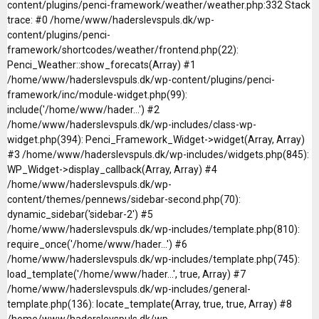
content/plugins/penci-framework/weather/weather.php:332 Stack
trace: #0 /home/www/haderslevspuls.dk/wp-
content/plugins/penci-
framework/shortcodes/weather/frontend.php(22):
Penci_Weather::show_forecats(Array) #1
/home/www/haderslevspuls.dk/wp-content/plugins/penci-
framework/inc/module-widget.php(99):
include('/home/www/hader...') #2
/home/www/haderslevspuls.dk/wp-includes/class-wp-
widget.php(394): Penci_Framework_Widget->widget(Array, Array)
#3 /home/www/haderslevspuls.dk/wp-includes/widgets.php(845):
WP_Widget->display_callback(Array, Array) #4
/home/www/haderslevspuls.dk/wp-
content/themes/pennews/sidebar-second.php(70):
dynamic_sidebar('sidebar-2') #5
/home/www/haderslevspuls.dk/wp-includes/template.php(810):
require_once('/home/www/hader...') #6
/home/www/haderslevspuls.dk/wp-includes/template.php(745):
load_template('/home/www/hader...', true, Array) #7
/home/www/haderslevspuls.dk/wp-includes/general-
template.php(136): locate_template(Array, true, true, Array) #8
/home/www/haderslevspuls.dk/wp-