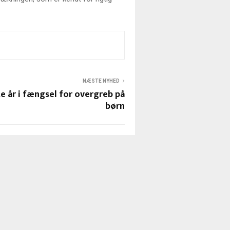
NÆSTE NYHED
e år i fængsel for overgreb på
børn