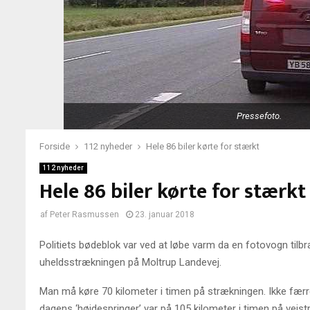
Pressefoto.
Forside
112 nyheder
Hele 86 biler kørte for stærkt
112 nyheder
Hele 86 biler kørte for stærkt
af
Peter Rasmussen
23. januar 2018
Politiets bødeblok var ved at løbe varm da en fotovogn tilb
uheldsstrækningen på Moltrup Landevej.
Man må køre 70 kilometer i timen på strækningen. Ikke færre
dagens ‘højdespringer’ var på 105 kilometer i timen på vejst