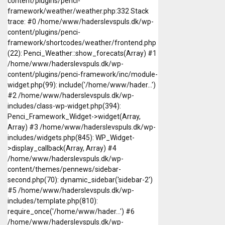
content/plugins/penci-
framework/weather/weather.php:332 Stack
trace: #0 /home/www/haderslevspuls.dk/wp-
content/plugins/penci-
framework/shortcodes/weather/frontend.php
(22): Penci_Weather::show_forecats(Array) #1
/home/www/haderslevspuls.dk/wp-
content/plugins/penci-framework/inc/module-
widget.php(99): include('/home/www/hader...')
#2 /home/www/haderslevspuls.dk/wp-
includes/class-wp-widget.php(394):
Penci_Framework_Widget->widget(Array,
Array) #3 /home/www/haderslevspuls.dk/wp-
includes/widgets.php(845): WP_Widget-
>display_callback(Array, Array) #4
/home/www/haderslevspuls.dk/wp-
content/themes/pennews/sidebar-
second.php(70): dynamic_sidebar('sidebar-2')
#5 /home/www/haderslevspuls.dk/wp-
includes/template.php(810):
require_once('/home/www/hader...') #6
/home/www/haderslevspuls.dk/wp-