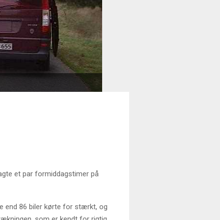
ragte et par formiddagstimer på
 end 86 biler kørte for stærkt, og
rækningen, som er kendt for rigtig