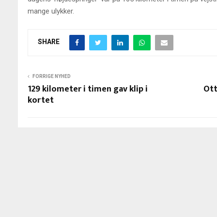
mange ulykker.
SHARE
FORRIGE NYHED
129 kilometer i timen gav klip i
Ott
kortet