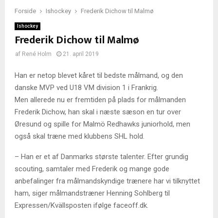
Forside
Ishockey
Frederik Dichow til Malmø
Ishockey
Frederik Dichow til Malmø
af
René Holm
21. april 2019
Han er netop blevet kåret til bedste målmand, og den
danske MVP ved U18 VM division 1 i Frankrig.
Men allerede nu er fremtiden på plads for målmanden
Frederik Dichow, han skal i næste sæson en tur over
Øresund og spille for Malmö Redhawks juniorhold, men
også skal træne med klubbens SHL hold.
– Han er et af Danmarks største talenter. Efter grundig
scouting, samtaler med Frederik og mange gode
anbefalinger fra målmandskyndige trænere har vi tilknyttet
ham, siger målmandstræner Henning Sohlberg til
Expressen/Kvällsposten ifølge faceoff.dk.