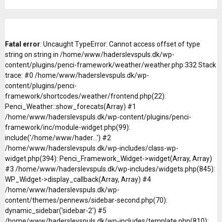
Fatal error
: Uncaught TypeError: Cannot access offset of type
string on string in /home/www/haderslevspuls.dk/wp-
content/plugins/penci-framework/weather/weather.php:332 Stack
trace: #0 /home/www/haderslevspuls.dk/wp-
content/plugins/penci-
framework/shortcodes/weather/frontend.php(22):
Penci_Weather::show_forecats(Array) #1
/home/www/haderslevspuls.dk/wp-content/plugins/penci-
framework/inc/module-widget.php(99):
include('/home/www/hader...') #2
/home/www/haderslevspuls.dk/wp-includes/class-wp-
widget.php(394): Penci_Framework_Widget->widget(Array, Array)
#3 /home/www/haderslevspuls.dk/wp-includes/widgets.php(845):
WP_Widget->display_callback(Array, Array) #4
/home/www/haderslevspuls.dk/wp-
content/themes/pennews/sidebar-second.php(70):
dynamic_sidebar('sidebar-2') #5
/home/www/haderslevspuls.dk/wp-includes/template.php(810):