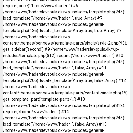
require_once('/home/www/hader...') #6
/home/www/haderslevspuls.dk/wp-includes/template.php(745):
load_template('/home/www/hader...', true, Array) #7
/home/www/haderslevspuls.dk/wp-includes/general-
template.php(136): locate_template(Array, true, true, Array) #8
/home/www/haderslevspuls.dk/wp-
content/themes/pennews/template-parts/single/style-2.php(93):
get_sidebar('second') #9 /home/www/haderslevspuls.dk/wp-
includes/template.php(812): require('/home/www/hader...') #10
/home/www/haderslevspuls.dk/wp-includes/template.php(745):
load_template('/home/www/hader...', false, Array) #11
/home/www/haderslevspuls.dk/wp-includes/general-
template.php(206): locate_template(Array, true, false, Array) #12
/home/www/haderslevspuls.dk/wp-
content/themes/pennews/template-parts/content-single.php(15):
get_template_part('template-parts/...') #13
/home/www/haderslevspuls.dk/wp-includes/template.php(812):
require('/home/www/hader...') #14
/home/www/haderslevspuls.dk/wp-includes/template.php(745):
load_template('/home/www/hader...', false, Array) #15
/home/www/haderslevspuls.dk/wp-includes/general-