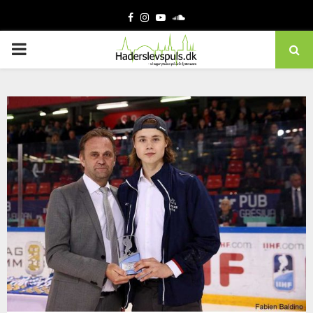
Facebook
Instagram
Youtube
Soundcloud
PRIMARY
MENU