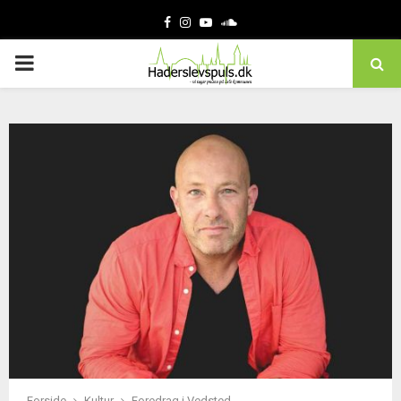
Facebook
Instagram
Youtube
Soundcloud
PRIMARY
MENU
Forside
Kultur
Foredrag i Vedsted