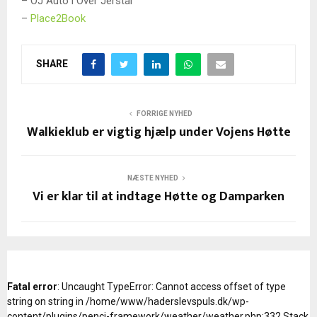
– OJ Auto i Over Jerstal
–
Place2Book
SHARE
FORRIGE NYHED
Walkieklub er vigtig hjælp under Vojens Høtte
NÆSTE NYHED
Vi er klar til at indtage Høtte og Damparken
Fatal error
: Uncaught TypeError: Cannot access offset of type
string on string in /home/www/haderslevspuls.dk/wp-
content/plugins/penci-framework/weather/weather.php:332 Stack