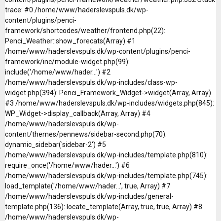
trace: #0 /home/www/haderslevspuls.dk/wp-
content/plugins/penci-
framework/shortcodes/weather/frontend.php(22):
Penci_Weather::show_forecats(Array) #1
/home/www/haderslevspuls.dk/wp-content/plugins/penci-
framework/inc/module-widget.php(99):
include('/home/www/hader...') #2
/home/www/haderslevspuls.dk/wp-includes/class-wp-
widget.php(394): Penci_Framework_Widget->widget(Array, Array)
#3 /home/www/haderslevspuls.dk/wp-includes/widgets.php(845):
WP_Widget->display_callback(Array, Array) #4
/home/www/haderslevspuls.dk/wp-
content/themes/pennews/sidebar-second.php(70):
dynamic_sidebar('sidebar-2') #5
/home/www/haderslevspuls.dk/wp-includes/template.php(810):
require_once('/home/www/hader...') #6
/home/www/haderslevspuls.dk/wp-includes/template.php(745):
load_template('/home/www/hader...', true, Array) #7
/home/www/haderslevspuls.dk/wp-includes/general-
template.php(136): locate_template(Array, true, true, Array) #8
/home/www/haderslevspuls.dk/wp-