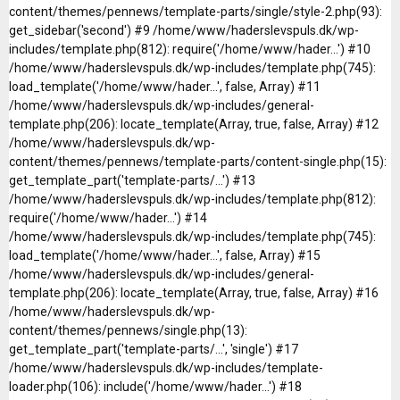
content/themes/pennews/template-parts/single/style-2.php(93):
get_sidebar('second') #9 /home/www/haderslevspuls.dk/wp-
includes/template.php(812): require('/home/www/hader...') #10
/home/www/haderslevspuls.dk/wp-includes/template.php(745):
load_template('/home/www/hader...', false, Array) #11
/home/www/haderslevspuls.dk/wp-includes/general-
template.php(206): locate_template(Array, true, false, Array) #12
/home/www/haderslevspuls.dk/wp-
content/themes/pennews/template-parts/content-single.php(15):
get_template_part('template-parts/...') #13
/home/www/haderslevspuls.dk/wp-includes/template.php(812):
require('/home/www/hader...') #14
/home/www/haderslevspuls.dk/wp-includes/template.php(745):
load_template('/home/www/hader...', false, Array) #15
/home/www/haderslevspuls.dk/wp-includes/general-
template.php(206): locate_template(Array, true, false, Array) #16
/home/www/haderslevspuls.dk/wp-
content/themes/pennews/single.php(13):
get_template_part('template-parts/...', 'single') #17
/home/www/haderslevspuls.dk/wp-includes/template-
loader.php(106): include('/home/www/hader...') #18