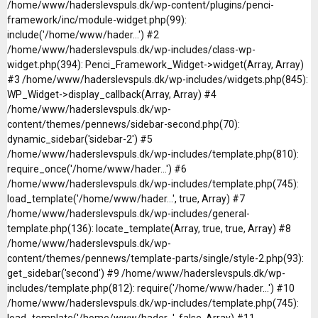
/home/www/haderslevspuls.dk/wp-content/plugins/penci-
framework/inc/module-widget.php(99):
include('/home/www/hader...') #2
/home/www/haderslevspuls.dk/wp-includes/class-wp-
widget.php(394): Penci_Framework_Widget->widget(Array, Array)
#3 /home/www/haderslevspuls.dk/wp-includes/widgets.php(845):
WP_Widget->display_callback(Array, Array) #4
/home/www/haderslevspuls.dk/wp-
content/themes/pennews/sidebar-second.php(70):
dynamic_sidebar('sidebar-2') #5
/home/www/haderslevspuls.dk/wp-includes/template.php(810):
require_once('/home/www/hader...') #6
/home/www/haderslevspuls.dk/wp-includes/template.php(745):
load_template('/home/www/hader...', true, Array) #7
/home/www/haderslevspuls.dk/wp-includes/general-
template.php(136): locate_template(Array, true, true, Array) #8
/home/www/haderslevspuls.dk/wp-
content/themes/pennews/template-parts/single/style-2.php(93):
get_sidebar('second') #9 /home/www/haderslevspuls.dk/wp-
includes/template.php(812): require('/home/www/hader...') #10
/home/www/haderslevspuls.dk/wp-includes/template.php(745):
load_template('/home/www/hader...', false, Array) #11