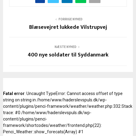
FORRIGE NYHED
Blæsevejret lukkede Vilstrupvej
NÆSTE NYHED
400 nye soldater til Syddanmark
Fatal error
: Uncaught TypeError: Cannot access offset of type
string on string in /home/www/haderslevspuls.dk/wp-
content/plugins/penci-framework/weather/weather.php:332 Stack
trace: #0 /home/www/haderslevspuls.dk/wp-
content/plugins/penci-
framework/shortcodes/weather/frontend.php(22):
Penci_Weather::show_forecats(Array) #1