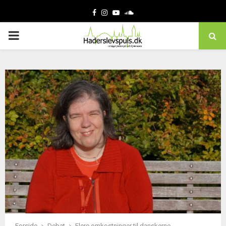
Facebook
Instagram
Youtube
Soundcloud
PRIMARY
MENU
Forside
Debat
Flere omkostninger til danskerne