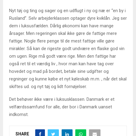
Nyt tøj og ting og sager og en udflugt i ny og næ er “en by i
Rusland”. Selv arbejderklassen optager dyre kviklån. Jeg ser
dem i luksusfælden. Dårlig økonomi kan have mange
årsager. Men regeringen skal ikke gøre de fattige mere
fattige. Nogle flere penge til de mest fattige ville gøre
mirakler. Så kan de rigeste godt undvære en flaske god vin
om ugen. Rige må godt være rige. Men den fattige har
også ret til et værdig liv , hvor man kan have tag over
hovedet og mad på bordet, betale sine udgifter og
regninger og kunne købe et nyt køleskab m.m. , når det skal
skiftes ud. og nyt tøj og lidt fornøjelser.
Det behøver ikke være i luksusklassen. Danmark er et
velfærdssamfund for alle, der bor i Danmark uanset
indkomst.
SHARE