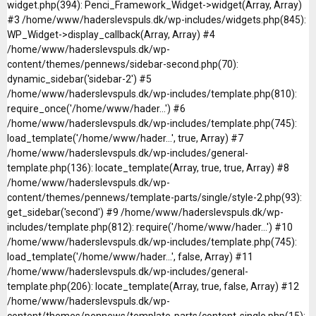
widget.php(394): Penci_Framework_Widget->widget(Array, Array)
#3 /home/www/haderslevspuls.dk/wp-includes/widgets.php(845):
WP_Widget->display_callback(Array, Array) #4
/home/www/haderslevspuls.dk/wp-
content/themes/pennews/sidebar-second.php(70):
dynamic_sidebar('sidebar-2') #5
/home/www/haderslevspuls.dk/wp-includes/template.php(810):
require_once('/home/www/hader...') #6
/home/www/haderslevspuls.dk/wp-includes/template.php(745):
load_template('/home/www/hader...', true, Array) #7
/home/www/haderslevspuls.dk/wp-includes/general-
template.php(136): locate_template(Array, true, true, Array) #8
/home/www/haderslevspuls.dk/wp-
content/themes/pennews/template-parts/single/style-2.php(93):
get_sidebar('second') #9 /home/www/haderslevspuls.dk/wp-
includes/template.php(812): require('/home/www/hader...') #10
/home/www/haderslevspuls.dk/wp-includes/template.php(745):
load_template('/home/www/hader...', false, Array) #11
/home/www/haderslevspuls.dk/wp-includes/general-
template.php(206): locate_template(Array, true, false, Array) #12
/home/www/haderslevspuls.dk/wp-
content/themes/pennews/template-parts/content-single.php(15):