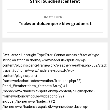
Strik i Sundhedscenteret
NÆSTE NYHED
Teakwondokæmpere blev gradueret
Fatal error
: Uncaught TypeError: Cannot access offset of type
string on string in /home/www/haderslevspuls.dk/wp-
content/plugins/penci-framework/weather/weather.php:332 Stack
trace: #0 /home/www/haderslevspuls.dk/wp-
content/plugins/penci-
framework/shortcodes/weather/frontend.php(22):
Penci_Weather::show_forecats(Array) #1
/home/www/haderslevspuls.dk/wp-content/plugins/penci-
framework/inc/module-widget.php(99):
include('/home/www/hader...') #2
/home/www/haderslevspuls.dk/wp-includes/class-wp-