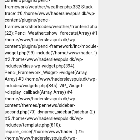
content/plugins/penci-
framework/weather/weather.php:332 Stack
trace: #0 /home/www/haderslevspuls.dk/wp-
content/plugins/penci-
framework/shortcodes/weather/frontend.php
(22): Penci_Weather::show_forecats(Array) #1
/home/www/haderslevspuls.dk/wp-
content/plugins/penci-framework/inc/module-
widget.php(99): include('/home/www/hader...')
#2 /home/www/haderslevspuls.dk/wp-
includes/class-wp-widget.php(394):
Penci_Framework_Widget->widget(Array,
Array) #3 /home/www/haderslevspuls.dk/wp-
includes/widgets.php(845): WP_Widget-
>display_callback(Array, Array) #4
/home/www/haderslevspuls.dk/wp-
content/themes/pennews/sidebar-
second.php(70): dynamic_sidebar('sidebar-2')
#5 /home/www/haderslevspuls.dk/wp-
includes/template.php(810):
require_once('/home/www/hader...') #6
/home/www/haderslevspuls.dk/wp-