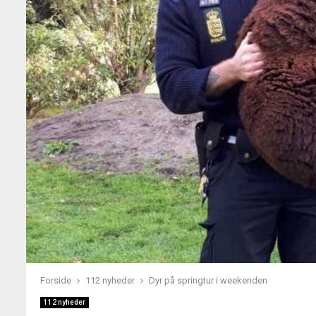
Forside
112 nyheder
Dyr på springtur i weekenden
112 nyheder