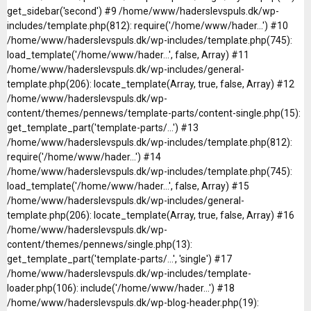
get_sidebar('second') #9 /home/www/haderslevspuls.dk/wp-
includes/template.php(812): require('/home/www/hader...') #10
/home/www/haderslevspuls.dk/wp-includes/template.php(745):
load_template('/home/www/hader...', false, Array) #11
/home/www/haderslevspuls.dk/wp-includes/general-
template.php(206): locate_template(Array, true, false, Array) #12
/home/www/haderslevspuls.dk/wp-
content/themes/pennews/template-parts/content-single.php(15):
get_template_part('template-parts/...') #13
/home/www/haderslevspuls.dk/wp-includes/template.php(812):
require('/home/www/hader...') #14
/home/www/haderslevspuls.dk/wp-includes/template.php(745):
load_template('/home/www/hader...', false, Array) #15
/home/www/haderslevspuls.dk/wp-includes/general-
template.php(206): locate_template(Array, true, false, Array) #16
/home/www/haderslevspuls.dk/wp-
content/themes/pennews/single.php(13):
get_template_part('template-parts/...', 'single') #17
/home/www/haderslevspuls.dk/wp-includes/template-
loader.php(106): include('/home/www/hader...') #18
/home/www/haderslevspuls.dk/wp-blog-header.php(19):