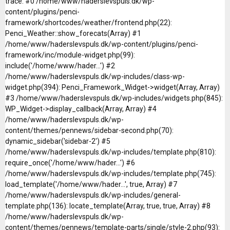
trace: #0 /home/www/haderslevspuls.dk/wp-
content/plugins/penci-
framework/shortcodes/weather/frontend.php(22):
Penci_Weather::show_forecats(Array) #1
/home/www/haderslevspuls.dk/wp-content/plugins/penci-
framework/inc/module-widget.php(99):
include('/home/www/hader...') #2
/home/www/haderslevspuls.dk/wp-includes/class-wp-
widget.php(394): Penci_Framework_Widget->widget(Array, Array)
#3 /home/www/haderslevspuls.dk/wp-includes/widgets.php(845):
WP_Widget->display_callback(Array, Array) #4
/home/www/haderslevspuls.dk/wp-
content/themes/pennews/sidebar-second.php(70):
dynamic_sidebar('sidebar-2') #5
/home/www/haderslevspuls.dk/wp-includes/template.php(810):
require_once('/home/www/hader...') #6
/home/www/haderslevspuls.dk/wp-includes/template.php(745):
load_template('/home/www/hader...', true, Array) #7
/home/www/haderslevspuls.dk/wp-includes/general-
template.php(136): locate_template(Array, true, true, Array) #8
/home/www/haderslevspuls.dk/wp-
content/themes/pennews/template-parts/single/style-2.php(93):