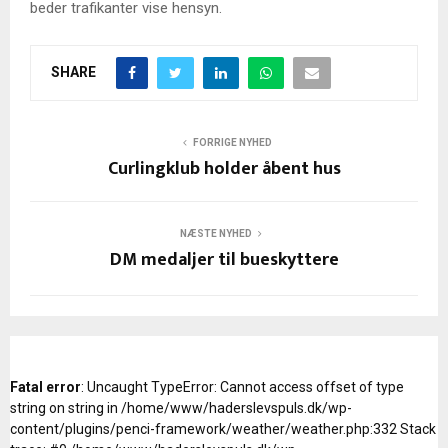
beder trafikanter vise hensyn.
SHARE
FORRIGE NYHED
Curlingklub holder åbent hus
NÆSTE NYHED
DM medaljer til bueskyttere
Fatal error
: Uncaught TypeError: Cannot access offset of type
string on string in /home/www/haderslevspuls.dk/wp-
content/plugins/penci-framework/weather/weather.php:332 Stack