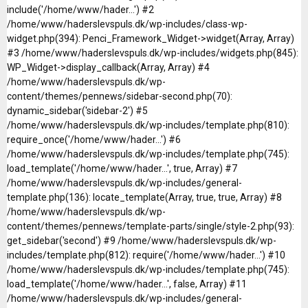
include('/home/www/hader...') #2
/home/www/haderslevspuls.dk/wp-includes/class-wp-
widget.php(394): Penci_Framework_Widget->widget(Array, Array)
#3 /home/www/haderslevspuls.dk/wp-includes/widgets.php(845):
WP_Widget->display_callback(Array, Array) #4
/home/www/haderslevspuls.dk/wp-
content/themes/pennews/sidebar-second.php(70):
dynamic_sidebar('sidebar-2') #5
/home/www/haderslevspuls.dk/wp-includes/template.php(810):
require_once('/home/www/hader...') #6
/home/www/haderslevspuls.dk/wp-includes/template.php(745):
load_template('/home/www/hader...', true, Array) #7
/home/www/haderslevspuls.dk/wp-includes/general-
template.php(136): locate_template(Array, true, true, Array) #8
/home/www/haderslevspuls.dk/wp-
content/themes/pennews/template-parts/single/style-2.php(93):
get_sidebar('second') #9 /home/www/haderslevspuls.dk/wp-
includes/template.php(812): require('/home/www/hader...') #10
/home/www/haderslevspuls.dk/wp-includes/template.php(745):
load_template('/home/www/hader...', false, Array) #11
/home/www/haderslevspuls.dk/wp-includes/general-