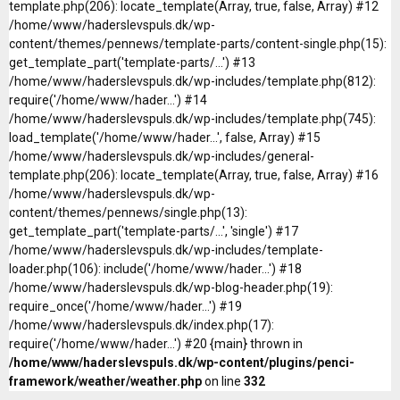
template.php(206): locate_template(Array, true, false, Array) #12
/home/www/haderslevspuls.dk/wp-
content/themes/pennews/template-parts/content-single.php(15):
get_template_part('template-parts/...') #13
/home/www/haderslevspuls.dk/wp-includes/template.php(812):
require('/home/www/hader...') #14
/home/www/haderslevspuls.dk/wp-includes/template.php(745):
load_template('/home/www/hader...', false, Array) #15
/home/www/haderslevspuls.dk/wp-includes/general-
template.php(206): locate_template(Array, true, false, Array) #16
/home/www/haderslevspuls.dk/wp-
content/themes/pennews/single.php(13):
get_template_part('template-parts/...', 'single') #17
/home/www/haderslevspuls.dk/wp-includes/template-
loader.php(106): include('/home/www/hader...') #18
/home/www/haderslevspuls.dk/wp-blog-header.php(19):
require_once('/home/www/hader...') #19
/home/www/haderslevspuls.dk/index.php(17):
require('/home/www/hader...') #20 {main} thrown in
/home/www/haderslevspuls.dk/wp-content/plugins/penci-
framework/weather/weather.php
on line
332