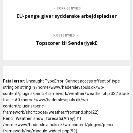
FORRIGE NYHED
EU-penge giver syddanske arbejdspladser
NÆSTE NYHED
Topscorer til SønderjyskE
Fatal error
: Uncaught TypeError: Cannot access offset of type
string on string in /home/www/haderslevspuls.dk/wp-
content/plugins/penci-framework/weather/weather.php:332 Stack
trace: #0 /home/www/haderslevspuls.dk/wp-
content/plugins/penci-
framework/shortcodes/weather/frontend.php(22):
Penci_Weather::show_forecats(Array) #1
/home/www/haderslevspuls.dk/wp-content/plugins/penci-
framework/inc/module-widget.php(99):