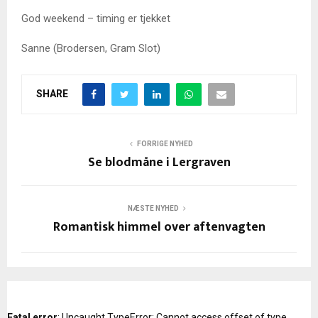
God weekend – timing er tjekket
Sanne (Brodersen, Gram Slot)
SHARE
FORRIGE NYHED
Se blodmåne i Lergraven
NÆSTE NYHED
Romantisk himmel over aftenvagten
Fatal error
: Uncaught TypeError: Cannot access offset of type