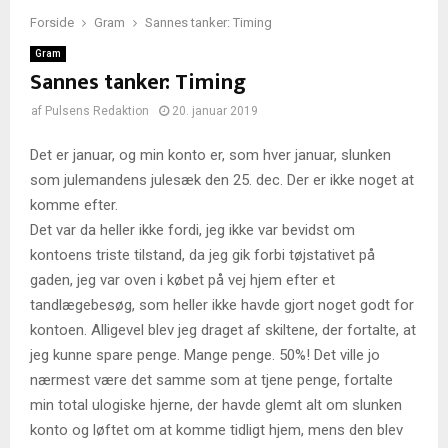
Forside
Gram
Sannes tanker: Timing
Gram
Sannes tanker: Timing
af
Pulsens Redaktion
20. januar 2019
Det er januar, og min konto er, som hver januar, slunken
som julemandens julesæk den 25. dec. Der er ikke noget at
komme efter.
Det var da heller ikke fordi, jeg ikke var bevidst om
kontoens triste tilstand, da jeg gik forbi tøjstativet på
gaden, jeg var oven i købet på vej hjem efter et
tandlægebesøg, som heller ikke havde gjort noget godt for
kontoen. Alligevel blev jeg draget af skiltene, der fortalte, at
jeg kunne spare penge. Mange penge. 50%! Det ville jo
nærmest være det samme som at tjene penge, fortalte
min total ulogiske hjerne, der havde glemt alt om slunken
konto og løftet om at komme tidligt hjem, mens den blev