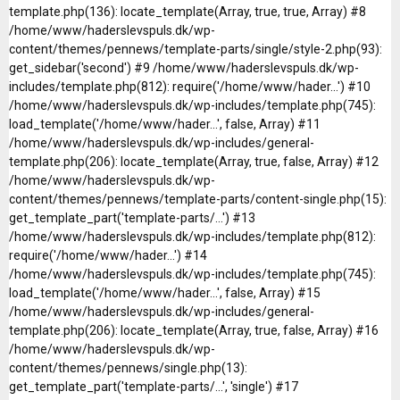
template.php(136): locate_template(Array, true, true, Array) #8
/home/www/haderslevspuls.dk/wp-
content/themes/pennews/template-parts/single/style-2.php(93):
get_sidebar('second') #9 /home/www/haderslevspuls.dk/wp-
includes/template.php(812): require('/home/www/hader...') #10
/home/www/haderslevspuls.dk/wp-includes/template.php(745):
load_template('/home/www/hader...', false, Array) #11
/home/www/haderslevspuls.dk/wp-includes/general-
template.php(206): locate_template(Array, true, false, Array) #12
/home/www/haderslevspuls.dk/wp-
content/themes/pennews/template-parts/content-single.php(15):
get_template_part('template-parts/...') #13
/home/www/haderslevspuls.dk/wp-includes/template.php(812):
require('/home/www/hader...') #14
/home/www/haderslevspuls.dk/wp-includes/template.php(745):
load_template('/home/www/hader...', false, Array) #15
/home/www/haderslevspuls.dk/wp-includes/general-
template.php(206): locate_template(Array, true, false, Array) #16
/home/www/haderslevspuls.dk/wp-
content/themes/pennews/single.php(13):
get_template_part('template-parts/...', 'single') #17