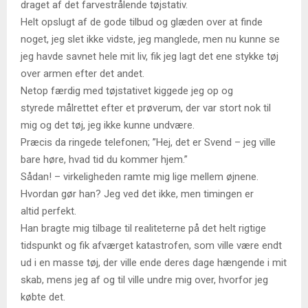
draget af det farvestrålende tøjstativ.
Helt opslugt af de gode tilbud og glæden over at finde
noget, jeg slet ikke vidste, jeg manglede, men nu kunne se
jeg havde savnet hele mit liv, fik jeg lagt det ene stykke tøj
over armen efter det andet.
Netop færdig med tøjstativet kiggede jeg op og
styrede målrettet efter et prøverum, der var stort nok til
mig og det tøj, jeg ikke kunne undvære.
Præcis da ringede telefonen; ”Hej, det er Svend – jeg ville
bare høre, hvad tid du kommer hjem.”
Sådan! – virkeligheden ramte mig lige mellem øjnene.
Hvordan gør han? Jeg ved det ikke, men timingen er
altid perfekt.
Han bragte mig tilbage til realiteterne på det helt rigtige
tidspunkt og fik afværget katastrofen, som ville være endt
ud i en masse tøj, der ville ende deres dage hængende i mit
skab, mens jeg af og til ville undre mig over, hvorfor jeg
købte det.