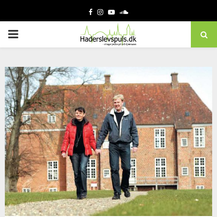
Facebook
Instagram
Youtube
Soundcloud
PRIMARY
MENU